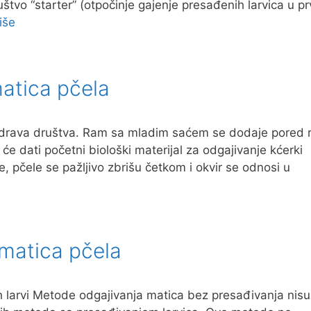
uštvo “starter” (otpočinje gajenje presađenih larvica u pr
iše
atica pčela
 zdrava društva. Ram sa mladim saćem se dodaje pored
e dati početni biološki materijal za odgajivanje kćerki
, pčele se pažljivo zbrišu četkom i okvir se odnosi u
 matica pčela
h larvi Metode odgajivanja matica bez presađivanja nisu