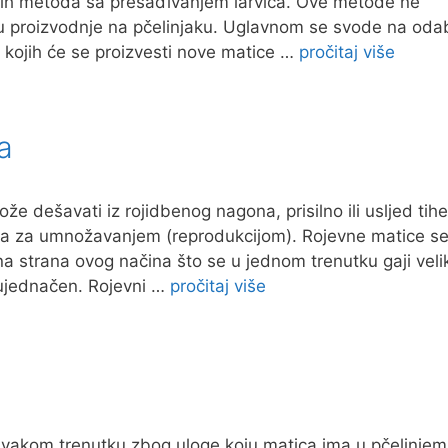
dinih metoda sa presađivanjem larvica. Ove metode ne
u proizvodnje na pčelinjaku. Uglavnom se svode na odab
d kojih će se proizvesti nove matice …
pročitaj više
a
 dešavati iz rojidbenog nagona, prisilno ili usljed tihe
ela za umnožavanjem (reprodukcijom). Rojevne matice s
vna strana ovog načina što se u jednom trenutku gaji veli
neujednačen. Rojevni …
pročitaj više
svakom trenutku zbog uloge koju matica ima u pčelinjem