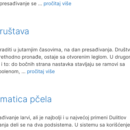
 presađivanje se …
pročitaj više
društava
uraditi u jutarnjim časovima, na dan presađivanja. Društ
se prethodno pronađe, ostaje sa otvorenim leglom. U drug
 to: do bočnih strana nastavka stavljaju se ramovi sa
 polenom, …
pročitaj više
 matica pčela
vanje larvi, ali je najbolji i u najvećoj primeni Dulitlov
vanja deli se na dva podsistema. U sistemu sa korišćenj