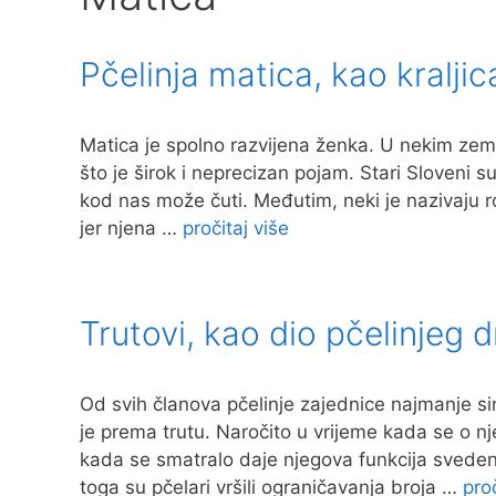
Pčelinja matica, kao kraljic
Matica je spolno razvijena ženka. U nekim zeml
što je širok i neprecizan pojam. Stari Sloveni s
kod nas može čuti. Međutim, neki je nazivaju r
jer njena …
pročitaj više
Trutovi, kao dio pčelinjeg 
Od svih članova pčelinje zajednice najmanje 
je prema trutu. Naročito u vrijeme kada se o n
kada se smatralo daje njegova funkcija sveden
toga su pčelari vršili ograničavanja broja …
proč