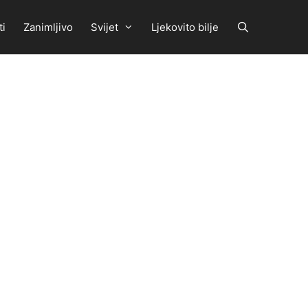
ti
Zanimljivo
Svijet
Ljekovito bilje