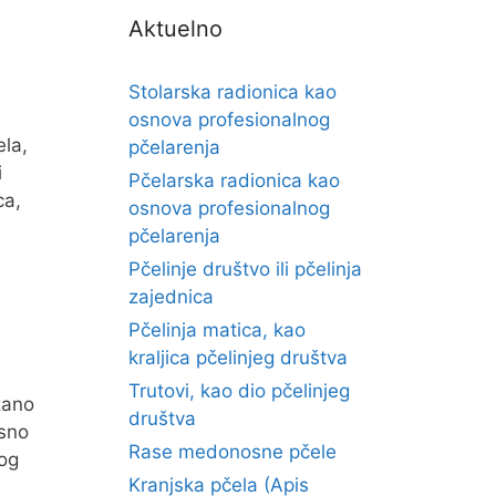
Aktuelno
Stolarska radionica kao
osnova profesionalnog
ela,
pčelarenja
i
Pčelarska radionica kao
ca,
osnova profesionalnog
pčelarenja
Pčelinje društvo ili pčelinja
zajednica
Pčelinja matica, kao
kraljica pčelinjeg društva
Trutovi, kao dio pčelinjeg
zano
društva
osno
Rase medonosne pčele
bog
Kranjska pčela (Apis