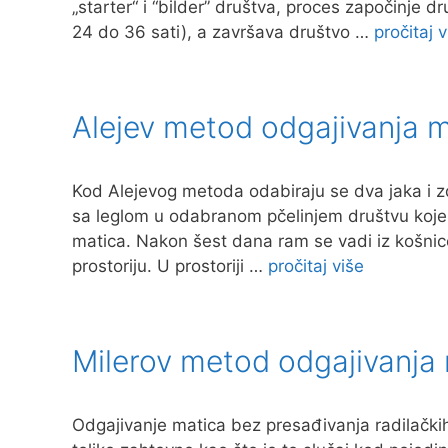
„starter“ i “bilder” društva, proces započinje dr
24 do 36 sati), a završava društvo …
pročitaj v
Alejev metod odgajivanja m
Kod Alejevog metoda odabiraju se dva jaka i
sa leglom u odabranom pčelinjem društvu koje ć
matica. Nakon šest dana ram se vadi iz košnice
prostoriju. U prostoriji …
pročitaj više
Milerov metod odgajivanja
Odgajivanje matica bez presađivanja radilački