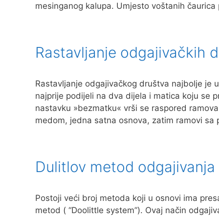
mesinganog kalupa. Umjesto voštanih čaurica
Rastavljanje odgajivačkih 
Rastavljanje odgajivačkog društva najbolje je 
najprije podijeli na dva dijela i matica koju 
nastavku »bezmatku« vrši se raspored ramova i
medom, jedna satna osnova, zatim ramovi sa
Dulitlov metod odgajivanja
Postoji veći broj metoda koji u osnovi ima presađi
metod ( “Doolittle system”). Ovaj način odgaji