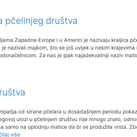
a pčelinjeg društva
jama Zapadne Evrope i u Americi je nazivaju kraljica pč
u je nazivali majkom, što se još uvijek u nekim krajevima 
odonačelnicom. Za nas je ipak najadekvatniji naziv mati
društva
simpatija od strane pčelara u dosadašnjem periodu poka
jegovoj ulozi u pčelinjem društvu nije mnogo znalo, odn
a samo na oplodnju matice da bi se produžila vrsta. Z
itaj više