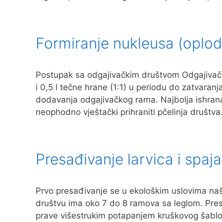
Formiranje nukleusa (oplod
Postupak sa odgajivačkim društvom Odgajivačka
i 0,5 l tečne hrane (1:1) u periodu do zatvaran
dodavanja odgajivačkog rama. Najbolja ishrana 
neophodno vještački prihraniti pčelinja društv
Presađivanje larvica i spaj
Prvo presađivanje se u ekološkim uslovima naš
društvu ima oko 7 do 8 ramova sa leglom. Presa
prave višestrukim potapanjem kruškovog šablona