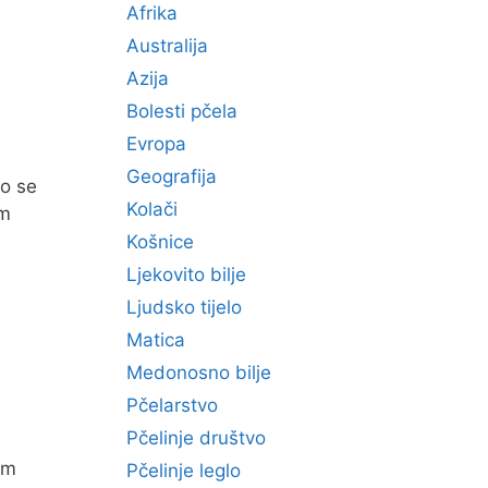
Afrika
Australija
Azija
Bolesti pčela
Evropa
Geografija
vo se
Kolači
om
Košnice
Ljekovito bilje
Ljudsko tijelo
Matica
Medonosno bilje
Pčelarstvo
Pčelinje društvo
em
Pčelinje leglo