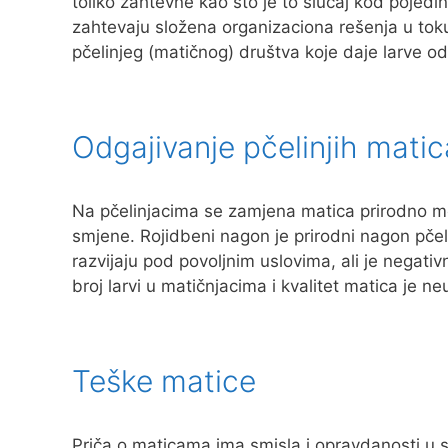
toliko zahtevne kao što je to slučaj kod poje
zahtevaju složena organizaciona rešenja u tok
pčelinjeg (matičnog) društva koje daje larve o
Odgajivanje pčelinjih matic
Na pčelinjacima se zamjena matica prirodno može
smjene. Rojidbeni nagon je prirodni nagon pč
razvijaju pod povoljnim uslovima, ali je negati
broj larvi u matičnjacima i kvalitet matica je 
Teške matice
Priča o maticama ima smisla i opravdanosti u 