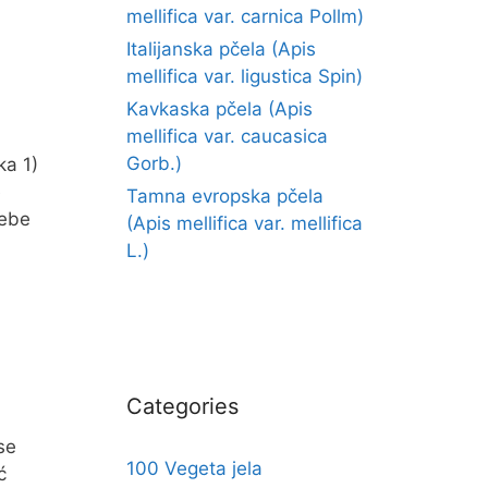
mellifica var. carnica Pollm)
Italijanska pčela (Apis
mellifica var. ligustica Spin)
Kavkaska pčela (Apis
mellifica var. caucasica
Gorb.)
ka 1)
e
Tamna evropska pčela
rebe
(Apis mellifica var. mellifica
L.)
Categories
se
100 Vegeta jela
ć