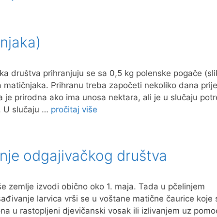
njaka)
 društva prihranjuju se sa 0,5 kg polenske pogače (sli
ja matičnjaka. Prihranu treba započeti nekoliko dana prij
je prirodna ako ima unosa nektara, ali je u slučaju pot
a. U slučaju …
pročitaj više
anje odgajivačkog društva
e zemlje izvodi obično oko 1. maja. Tada u pčelinjem
đivanje larvica vrši se u voštane matične čaurice koje 
 u rastopljeni djevičanski vosak ili izlivanjem uz pomo