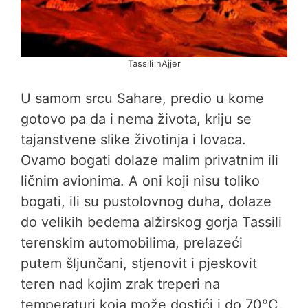
Tassili nAjjer
U samom srcu Sahare, predio u kome
gotovo pa da i nema života, kriju se
tajanstvene slike životinja i lovaca.
Ovamo bogati dolaze malim privatnim ili
ličnim avionima. A oni koji nisu toliko
bogati, ili su pustolovnog duha, dolaze
do velikih bedema alžirskog gorja Tassili
terenskim automobilima, prelazeći
putem šljunčani, stjenovit i pjeskovit
teren nad kojim zrak treperi na
temperaturi koja može dostići i do 70°C.