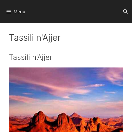
Preskoči
na
Menu
sadržaj
Tassili n'Ajjer
Tassili n'Ajjer