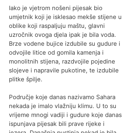
Iako je vjetrom nošeni pijesak bio
umjetnik koji je isklesao mekše stijene u
oblike koji raspaljuju maštu, glavni
uzročnik ovoga djela ipak je bila voda.
Brze vodene bujice izdubile su gudure i
odvojile litice od gomila kamenja i
monolitnih stijena, razdvojile pojedine
slojeve i napravile pukotine, te izdubile
plitke špilje.
Područje koje danas nazivamo Sahara
nekada je imalo vlažniju klimu. U to su
vrijeme mnogi vadiji i gudure koje danas
ispunjava pijesak bili prave rijeke i
jezera. Današnja pustinja nekad je bila