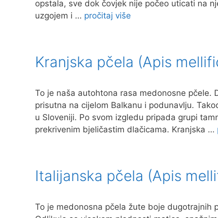
opstala, sve dok čovjek nije počeo uticati na 
uzgojem i …
pročitaj više
Kranjska pčela (Apis mellifi
To je naša autohtona rasa medonosne pčele. Dom
prisutna na cijelom Balkanu i podunavlju. Takođe
u Sloveniji. Po svom izgledu pripada grupi tamn
prekrivenim bjeličastim dlačicama. Kranjska …
Italijanska pčela (Apis melli
To je medonosna pčela žute boje dugotrajnih p