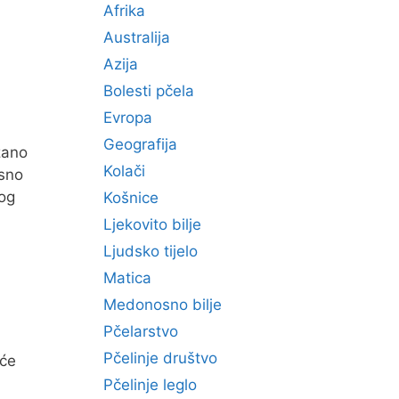
Afrika
Australija
Azija
Bolesti pčela
Evropa
Geografija
zano
Kolači
osno
bog
Košnice
Ljekovito bilje
Ljudsko tijelo
Matica
Medonosno bilje
Pčelarstvo
Pčelinje društvo
iće
Pčelinje leglo