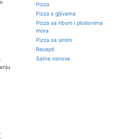
im
Pizza
Pizza s gljivama
Pizza sa ribom i plodovima
mora
Pizza sa sirom
Recepti
Satne osnove
e
ranju
.