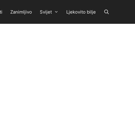
ti
Zanimljivo
Svijet
Ljekovito bilje