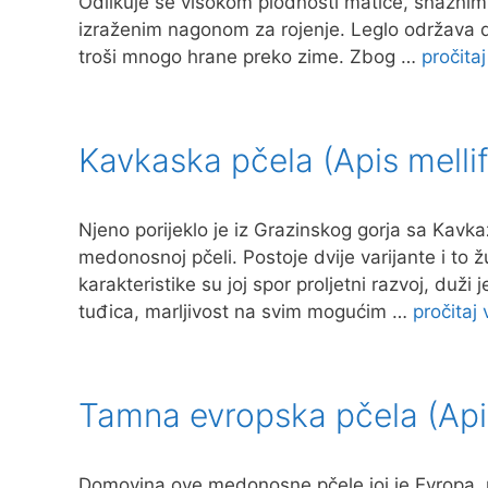
Odlikuje se visokom plodnosti matice, snažnim r
izraženim nagonom za rojenje. Leglo održava 
troši mnogo hrane preko zime. Zbog …
pročitaj
Kavkaska pčela (Apis mellif
Njeno porijeklo je iz Grazinskog gorja sa Kavka
medonosnoj pčeli. Postoje dvije varijante i to ž
karakteristike su joj spor proljetni razvoj, duž
tuđica, marljivost na svim mogućim …
pročitaj 
Tamna evropska pčela (Apis m
Domovina ove medonosne pčele joj je Evropa, 