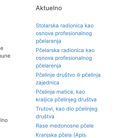
Aktuelno
Stolarska radionica kao
osnova profesionalnog
pčelarenja
je
Pčelarska radionica kao
opune
osnova profesionalnog
pčelarenja
Pčelinje društvo ili pčelinja
zajednica
Pčelinja matica, kao
kraljica pčelinjeg društva
Trutovi, kao dio pčelinjeg
društva
alno
Rase medonosne pčele
Kranjska pčela (Apis