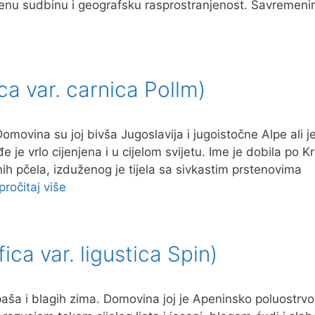
njenu sudbinu i geografsku rasprostranjenost. Savremen
ca var. carnica Pollm)
ovina su joj bivša Jugoslavija i jugoistočne Alpe ali j
 je vrlo cijenjena i u cijelom svijetu. Ime je dobila po K
ih pčela, izduženog je tijela sa sivkastim prstenovima
pročitaj više
fica var. ligustica Spin)
aša i blagih zima. Domovina joj je Apeninsko poluostrvo