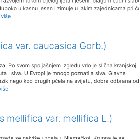
azvojem tokom cijelog ljeta i jeseni, blagom ćudi i slab
duboko u kasnu jesen i zimuje u jakim zajednicama pri 
 više
ica var. caucasica Gorb.)
za. Po svom spoljašnjem izgledu vrlo je slična kranjskoj
uta i siva. U Evropi je mnogo poznatija siva. Glavne
i jezik nego kod drugih pčela na svijetu, dobra odbrana o
više
ellifica var. mellifica L.)
mada se najviše uzgaja u Njemačkoj. Krupna je sa