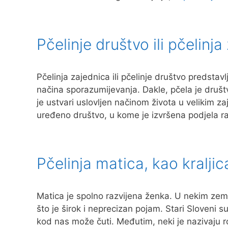
Pčelinje društvo ili pčelinj
Pčelinja zajednica ili pčelinje društvo predstav
načina sporazumijevanja. Dakle, pčela je društv
je ustvari uslovljen načinom života u velikim z
uređeno društvo, u kome je izvršena podjela r
Pčelinja matica, kao kraljic
Matica je spolno razvijena ženka. U nekim zeml
što je širok i neprecizan pojam. Stari Sloveni s
kod nas može čuti. Međutim, neki je nazivaju r