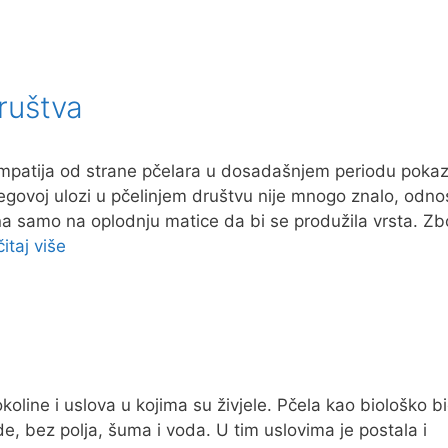
društva
simpatija od strane pčelara u dosadašnjem periodu poka
jegovoj ulozi u pčelinjem društvu nije mnogo znalo, odn
a samo na oplodnju matice da bi se produžila vrsta. Z
itaj više
koline i uslova u kojima su živjele. Pčela kao biološko b
de, bez polja, šuma i voda. U tim uslovima je postala i