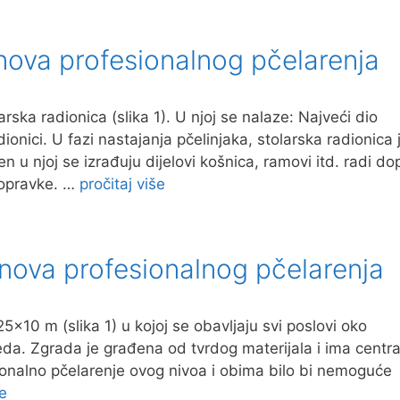
nova profesionalnog pčelarenja
ska radionica (slika 1). U njoj se nalaze: Najveći dio
onici. U fazi nastajanja pčelinjaka, stolarska radionica 
en u njoj se izrađuju dijelovi košnica, ramovi itd. radi d
popravke. …
pročitaj više
nova profesionalnog pčelarenja
5×10 m (slika 1) u kojoj se obavljaju svi poslovi oko
eda. Zgrada je građena od tvrdog materijala i ima centr
sionalno pčelarenje ovog nivoa i obima bilo bi nemoguće
še