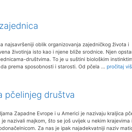
a zajednica
lja najsavršeniji oblik organizovanja zajedničkog života i
ena životinja isto kao i njene bliže srodnice. Njen opst
ajednicama-društvima. To je u suštini biološkim instinkti
ada prema sposobnosti i starosti. Od pčela …
pročitaj vi
a pčelinjeg društva
jama Zapadne Evrope i u Americi je nazivaju kraljica pč
u je nazivali majkom, što se još uvijek u nekim krajevima 
odonačelnicom. Za nas je ipak najadekvatniji naziv mati