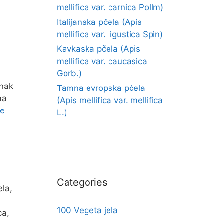
mellifica var. carnica Pollm)
Italijanska pčela (Apis
mellifica var. ligustica Spin)
Kavkaska pčela (Apis
mellifica var. caucasica
Gorb.)
anak
Tamna evropska pčela
ma
(Apis mellifica var. mellifica
še
L.)
Categories
ela,
i
100 Vegeta jela
ca,