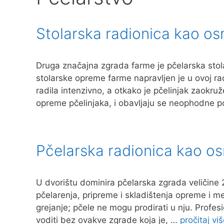
Stolarska radionica kao os
Druga značajna zgrada farme je pčelarska stolar
stolarske opreme farme napravljen je u ovoj radi
radila intenzivno, a otkako je pčelinjak zaokruž
opreme pčelinjaka, i obavljaju se neophodne 
Pčelarska radionica kao os
U dvorištu dominira pčelarska zgrada veličine 2
pčelarenja, pripreme i skladištenja opreme i m
grejanje; pčele ne mogu prodirati u nju. Profe
voditi bez ovakve zgrade koja je, …
pročitaj vi