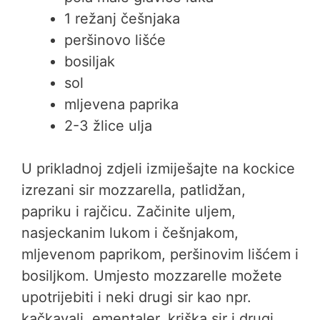
1 režanj češnjaka
peršinovo lišće
bosiljak
sol
mljevena paprika
2-3 žlice ulja
U prikladnoj zdjeli izmiješajte na kockice
izrezani sir mozzarella, patlidžan,
papriku i rajčicu. Začinite uljem,
nasjeckanim lukom i češnjakom,
mljevenom paprikom, peršinovim lišćem i
bosiljkom. Umjesto mozzarelle možete
upotrijebiti i neki drugi sir kao npr.
kačkavalj, ementaler, kriška sir i drugi.