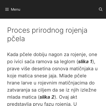
Preskoči
na
Menu
sadržaj
Proces prirodnog rojenja
pčela
Kada pčele dobiju nagon za rojenje, one
po ivici saća ramova sa leglom (
slika 1
),
prave više desetina osnova matičnjaka u
koje matica snese jaja. Mlade pčele
hrane larve u rojevnim matičnjacima do
zatvaranja sa ciljem da se iz njih izležne
mlada matica (
slika 2
). Ovaj akt
predstavlja prvu fazu rojenja. U