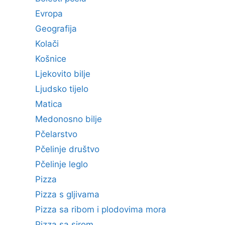
Evropa
Geografija
Kolači
Košnice
Ljekovito bilje
Ljudsko tijelo
Matica
Medonosno bilje
Pčelarstvo
Pčelinje društvo
Pčelinje leglo
Pizza
Pizza s gljivama
Pizza sa ribom i plodovima mora
Pizza sa sirom