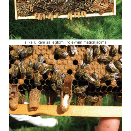
slika 1. Ram sa leglom i rojevnim matičnjacima