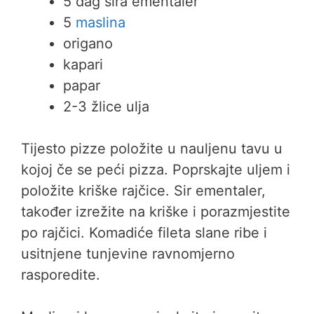
5 dag sira ementaler
5
maslina
origano
kapari
papar
2-3 žlice ulja
Tijesto pizze položite u nauljenu tavu u
kojoj če se peći pizza. Poprskajte uljem i
položite kriške rajčice. Sir ementaler,
također izrežite na kriške i porazmjestite
po rajčici. Komadiće fileta slane ribe i
usitnjene tunjevine ravnomjerno
rasporedite.