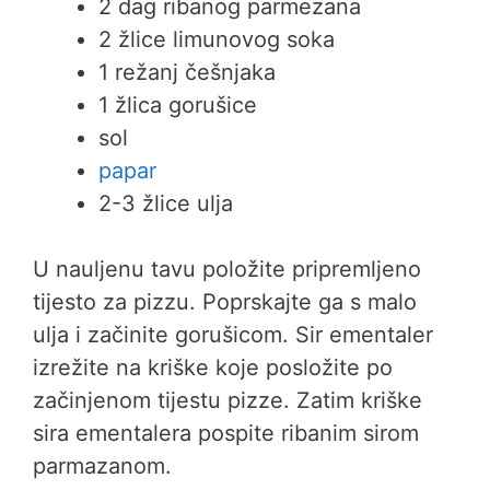
2 dag ribanog parmezana
2 žlice limunovog soka
1 režanj češnjaka
1 žlica gorušice
sol
papar
2-3 žlice ulja
U nauljenu tavu položite pripremljeno
tijesto za pizzu. Poprskajte ga s malo
ulja i začinite gorušicom. Sir ementaler
izrežite na kriške koje posložite po
začinjenom tijestu pizze. Zatim kriške
sira ementalera pospite ribanim sirom
parmazanom.