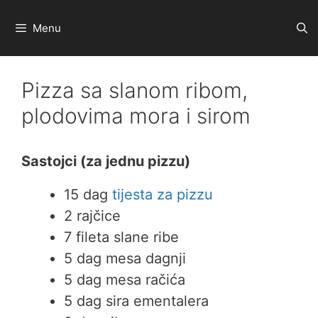
Preskoči
na
Menu
sadržaj
Pizza sa slanom ribom,
plodovima mora i sirom
Sastojci (za jednu pizzu)
15 dag
tijesta za pizzu
2 rajčice
7 fileta slane ribe
5 dag mesa dagnji
5 dag mesa račića
5 dag sira ementalera