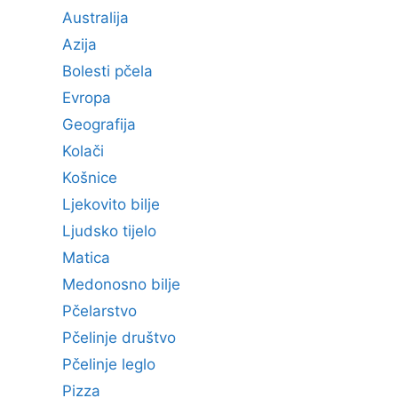
Australija
Azija
Bolesti pčela
Evropa
Geografija
Kolači
Košnice
Ljekovito bilje
Ljudsko tijelo
Matica
Medonosno bilje
Pčelarstvo
Pčelinje društvo
Pčelinje leglo
Pizza