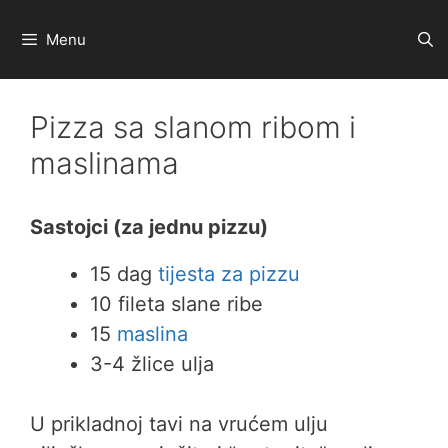
Preskoči
na
Menu
sadržaj
Pizza sa slanom ribom i
maslinama
Sastojci (za jednu pizzu)
15 dag
tijesta za pizzu
10 fileta slane ribe
15
maslina
3-4 žlice ulja
U prikladnoj tavi na vrućem ulju