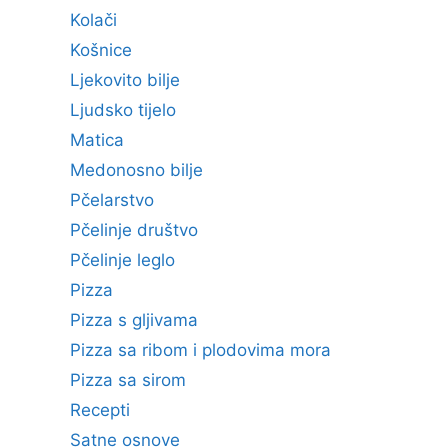
Kolači
Košnice
Ljekovito bilje
Ljudsko tijelo
Matica
Medonosno bilje
Pčelarstvo
Pčelinje društvo
Pčelinje leglo
Pizza
Pizza s gljivama
Pizza sa ribom i plodovima mora
Pizza sa sirom
Recepti
Satne osnove