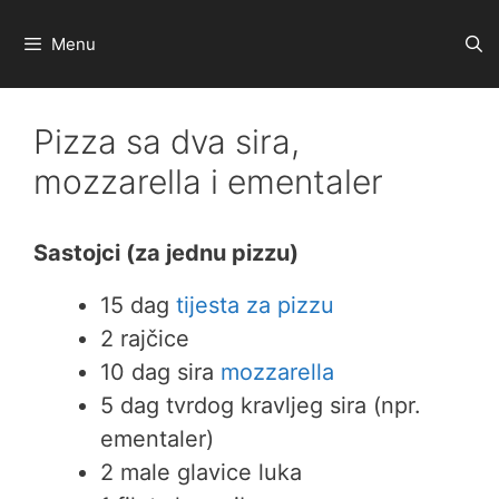
Preskoči
na
Menu
sadržaj
Pizza sa dva sira,
mozzarella i ementaler
Sastojci (za jednu pizzu)
15 dag
tijesta za pizzu
2 rajčice
10 dag sira
mozzarella
5 dag tvrdog kravljeg sira (npr.
ementaler)
2 male glavice luka