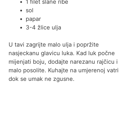
1 filet slane ribe
sol
papar
3-4 žlice ulja
U tavi zagrijte malo ulja i popržite
nasjeckanu glavicu luka. Kad luk počne
mijenjati boju, dodajte narezanu rajčicu i
malo posolite. Kuhajte na umjerenoj vatri
dok se umak ne zgusne.