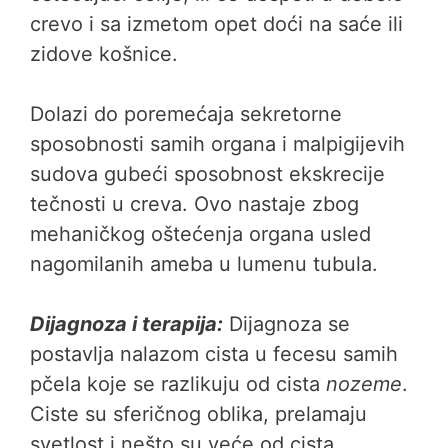
crevo i sa izmetom opet doći na saće ili
zidove košnice.
Dolazi do poremećaja sekretorne
sposobnosti samih organa i malpigijevih
sudova gubeći sposobnost ekskrecije
tečnosti u creva. Ovo nastaje zbog
mehaničkog oštećenja organa usled
nagomilanih ameba u lumenu tubula.
Dijagnoza i terapija:
Dijagnoza se
postavlja nalazom cista u fecesu samih
pčela koje se razlikuju od cista
nozeme
.
Ciste su sferičnog oblika, prelamaju
svetlost i nešto su veće od cista