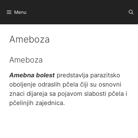
Preskoči
na
Menu
sadržaj
Ameboza
Ameboza
Amebna bolest
predstavlja parazitsko
oboljenje odraslih pčela čiji su osnovni
znaci dijareja sa pojavom slabosti pčela i
pčelinjih zajednica.