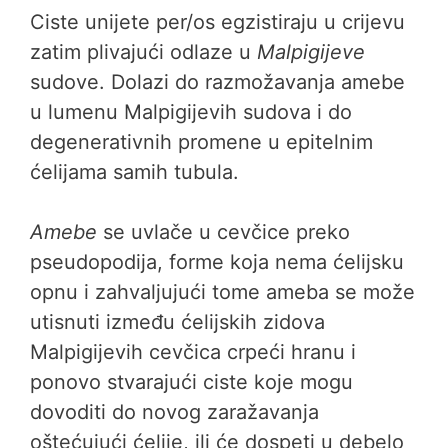
Ciste unijete per/os egzistiraju u crijevu
zatim plivajući odlaze u
Malpigijeve
sudove. Dolazi do razmožavanja amebe
u lumenu Malpigijevih sudova i do
degenerativnih promene u epitelnim
ćelijama samih tubula.
Amebe
se uvlače u cevčice preko
pseudopodija, forme koja nema ćelijsku
opnu i zahvaljujući tome ameba se može
utisnuti između ćelijskih zidova
Malpigijevih cevčica crpeći hranu i
ponovo stvarajući ciste koje mogu
dovoditi do novog zaražavanja
oštećujući ćelije, ili će dospeti u debelo