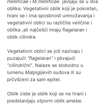
mellificae i M.mellificae.
javljaju se u dva
oblika: Vegetativni oblik koji je pokretan,
hrani se i ima sposbnost umnožavanja i
vegetativni oblici su različite veličine i
oblika ,ali najčešći imaju flagelaran i
oblik cilindra.
Vegetativni oblici se još nazivaju i
puzajući
“flagelaran”
i plivajući
“cilindrični”
. Nalaze se slobodno u
lumenu
Malpigijevih
sudova ili su
prčvšćeni za sam epitel.
Oblik ciste je oblik koji se ne hrani i
predstavljaju otporni oblik amebe.