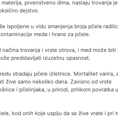
 materija, prvenstveno dima, nastaju trovanja je
toksično dejstvo.
še ispoljene u vidu smanjenja broja pčela radilic
i kontaminacije meda i hrane za pčele.
 načina trovanja i vrste otrova, i med može biti
ože predstavljati izuzetnu opasnost.
edu stradaju pčele izletnice. Mortalitet varira, a
ati žive samo nekoliko dana. Zavisno od vrste
nice i pčelinjaka, u prirodi, prilikom povratka 
čele, kod onih koje uspiju da se žive vrate i pri 