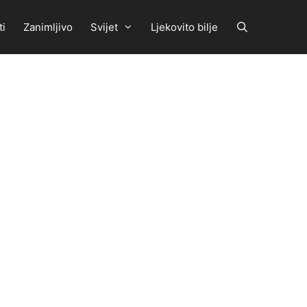
ti
Zanimljivo
Svijet
Ljekovito bilje