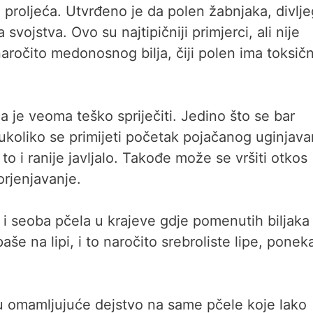
proljeća. Utvrđeno je da polen žabnjaka, divlje
vojstva. Ovo su najtipičniji primjerci, ali nije
 naročito medonosnog bilja, čiji polen ima toksič
 je veoma teško spriječiti. Jedino što se bar
 ukoliko se primijeti početak pojačanog uginjava
to i ranije javljalo. Takođe može se vršiti otkos
orjenjavanje.
i seoba pčela u krajeve gdje pomenutih biljaka
e na lipi, i to naročito srebroliste lipe, ponek
maju omamljujuće dejstvo na same pčele koje lako