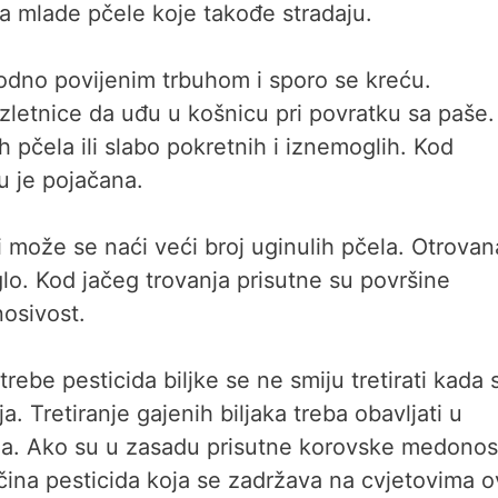
 mlade pčele koje takođe stradaju.
odno povijenim trbuhom i sporo se kreću.
izletnice da uđu u košnicu pri povratku sa paše.
h pčela ili slabo pokretnih i iznemoglih. Kod
u je pojačana.
i može se naći veći broj uginulih pčela. Otrovan
glo. Kod jačeg trovanja prisutne su površine
osivost.
trebe pesticida biljke se ne smiju tretirati kada 
ja. Tretiranje gajenih biljaka treba obavljati u
ela. Ako su u zasadu prisutne korovske medono
količina pesticida koja se zadržava na cvjetovima o