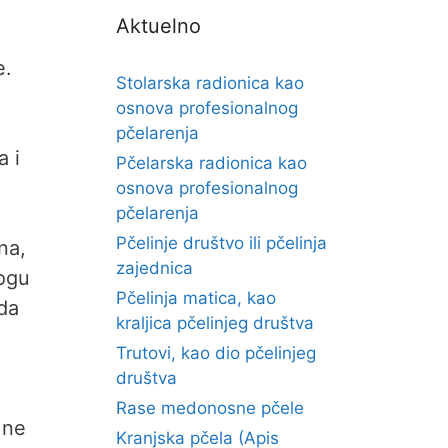
Aktuelno
e.
Stolarska radionica kao
osnova profesionalnog
pčelarenja
a i
Pčelarska radionica kao
osnova profesionalnog
pčelarenja
Pčelinje društvo ili pčelinja
na,
zajednica
mogu
Pčelinja matica, kao
 da
kraljica pčelinjeg društva
Trutovi, kao dio pčelinjeg
društva
Rase medonosne pčele
 ne
Kranjska pčela (Apis