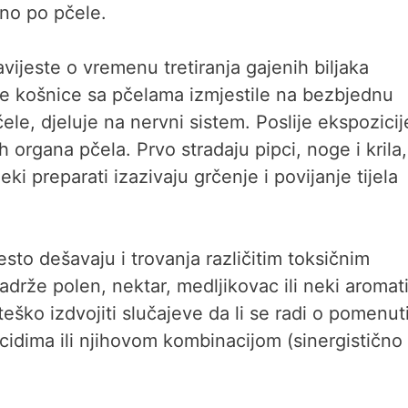
alno po pčele.
vijeste o vremenu tretiranja gajenih biljaka
se košnice sa pčelama izmjestile na bezbjednu
ele, djeluje na nervni sistem. Poslije ekspozicij
nih organa pčela. Prvo stradaju pipci, noge i krila,
Neki preparati izazivaju grčenje i povijanje tijela
to dešavaju i trovanja različitim toksičnim
drže polen, nektar, medljikovac ili neki aromat
 teško izdvojiti slučajeve da li se radi o pomenu
icidima ili njihovom kombinacijom (sinergistično