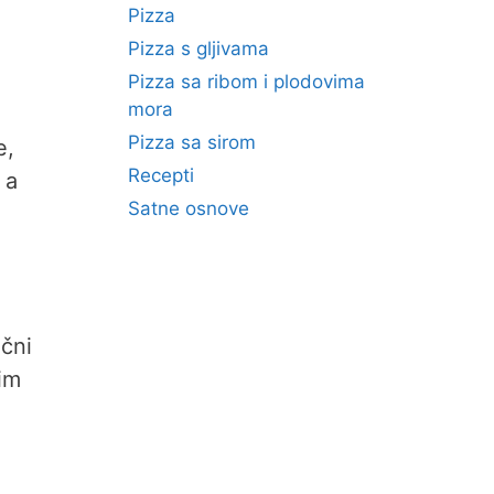
Pizza
Pizza s gljivama
Pizza sa ribom i plodovima
mora
Pizza sa sirom
e,
Recepti
 a
Satne osnove
ični
tim