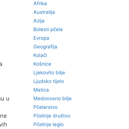
Afrika
Australija
Azija
Bolesti pčela
Evropa
Geografija
Kolači
a
Košnice
Ljekovito bilje
Ljudsko tijelo
Matica
su u
Medonosno bilje
Pčelarstvo
sne
Pčelinje društvo
vih
Pčelinje leglo