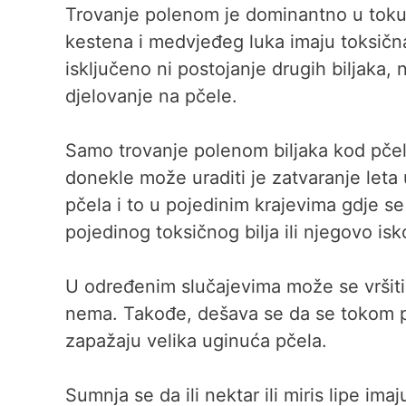
Trovanje polenom je dominantno u toku 
kestena i medvjeđeg luka imaju toksična s
isključeno ni postojanje drugih biljaka,
djelovanje na pčele.
Samo trovanje polenom biljaka kod pčela
donekle može uraditi je zatvaranje leta
pčela i to u pojedinim krajevima gdje se 
pojedinog toksičnog bilja ili njegovo isk
U određenim slučajevima može se vršiti 
nema. Takođe, dešava se da se tokom paš
zapažaju velika uginuća pčela.
Sumnja se da ili nektar ili miris lipe i