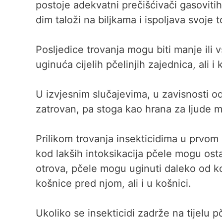
postoje adekvatni prečišćivači gasovitih
dim taloži na biljkama i ispoljava svoje 
Posljedice trovanja mogu biti manje ili v
uginuća cijelih pčelinjih zajednica, ali 
U izvjesnim slučajevima, u zavisnosti od
zatrovan, pa stoga kao hrana za ljude m
Prilikom trovanja insekticidima u prvom r
kod lakših intoksikacija pčele mogu ost
otrova, pčele mogu uginuti daleko od koš
košnice pred njom, ali i u košnici.
Ukoliko se insekticidi zadrže na tijelu p