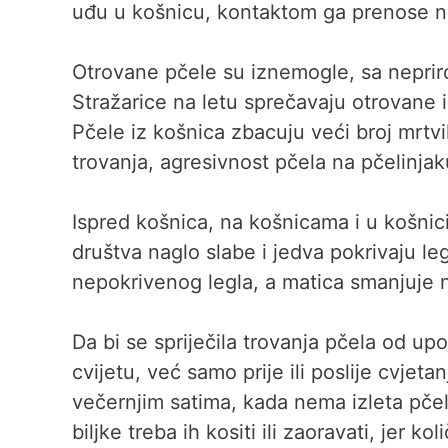
uđu u košnicu, kontaktom ga prenose na
Otrovane pčele su iznemogle, sa neprir
Stražarice na letu sprečavaju otrovane 
Pčele iz košnica zbacuju veći broj mrtvi
trovanja, agresivnost pčela na pčelinjak
Ispred košnica, na košnicama i u košnic
društva naglo slabe i jedva pokrivaju le
nepokrivenog legla, a matica smanjuje n
Da bi se spriječila trovanja pčela od upo
cvijetu, već samo prije ili poslije cvjetan
večernjim satima, kada nema izleta pč
biljke treba ih kositi ili zaoravati, jer 