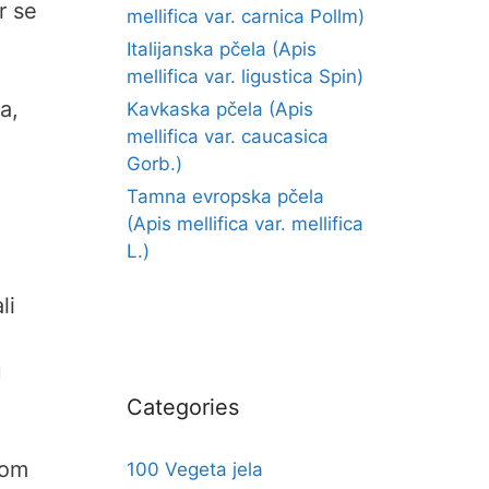
r se
mellifica var. carnica Pollm)
Italijanska pčela (Apis
mellifica var. ligustica Spin)
a,
Kavkaska pčela (Apis
mellifica var. caucasica
Gorb.)
Tamna evropska pčela
(Apis mellifica var. mellifica
L.)
li
u
Categories
tom
100 Vegeta jela