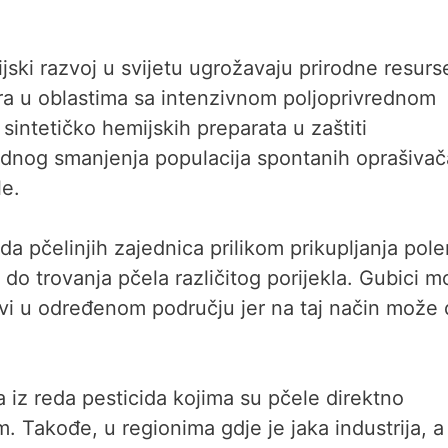
ijski razvoj u svijetu ugrožavaju prirodne resurs
ra u oblastima sa intenzivnom poljoprivrednom
intetičko hemijskih preparata u zaštiti
pidnog smanjenja populacija spontanih oprašivač
e.
a pčelinjih zajednica prilikom prikupljanja pole
i do trovanja pčela različitog porijekla. Gubici 
javi u određenom području jer na taj način može
 iz reda pesticida kojima su pčele direktno
. Takođe, u regionima gdje je jaka industrija, a