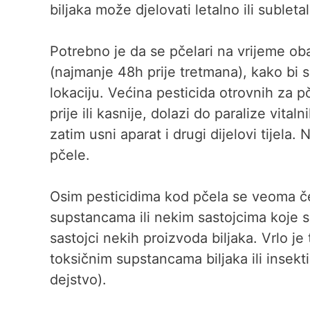
biljaka može djelovati letalno ili sublet
Potrebno je da se pčelari na vrijeme oba
(najmanje 48h prije tretmana), kako bi 
lokaciju. Većina pesticida otrovnih za pč
prije ili kasnije, dolazi do paralize vital
zatim usni aparat i drugi dijelovi tijela. 
pčele.
Osim pesticidima kod pčela se veoma čes
supstancama ili nekim sastojcima koje sa
sastojci nekih proizvoda biljaka. Vrlo je
toksičnim supstancama biljaka ili insekt
dejstvo).