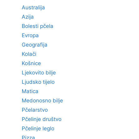
Australija
Azija
Bolesti pčela
Evropa
Geografija
Kolači
Košnice
Ljekovito bilje
Ljudsko tijelo
Matica
Medonosno bilje
Pčelarstvo
Pčelinje društvo
Pčelinje leglo
Pizza