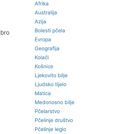
Afrika
Australija
Azija
Bolesti pčela
obro
Evropa
Geografija
Kolači
Košnice
Ljekovito bilje
Ljudsko tijelo
Matica
Medonosno bilje
Pčelarstvo
Pčelinje društvo
Pčelinje leglo