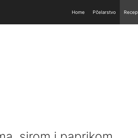
Home
Pčelarstvo
Recep
ma, sirom i paprikom