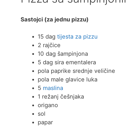
Sastojci (za jednu pizzu)
15 dag
tijesta za pizzu
2 rajčice
10 dag šampinjona
5 dag sira ementalera
pola paprike srednje veličine
pola male glavice luka
5
maslina
1 režanj češnjaka
origano
sol
papar