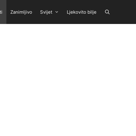
ti
Zanimljivo
Svijet
Ljekovito bilje