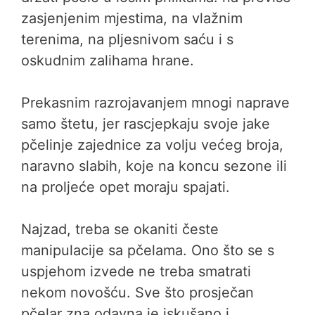
zasjenjenim mjestima, na vlažnim
terenima, na pljesnivom saću i s
oskudnim zalihama hrane.
Prekasnim razrojavanjem mnogi naprave
samo štetu, jer rascjepkaju svoje jake
pčelinje zajednice za volju većeg broja,
naravno slabih, koje na koncu sezone ili
na proljeće opet moraju spajati.
Najzad, treba se okaniti česte
manipulacije sa pčelama. Ono što se s
uspjehom izvede ne treba smatrati
nekom novošću. Sve što prosječan
pčelar zna odavna je iskušano i