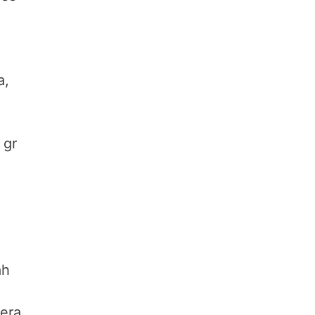
a,
 gr
ah
ćera