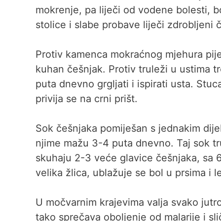
mokrenje, pa liječi od vodene bolesti, b
stolice i slabe probave liječi zdrobljen
Protiv kamenca mokraćnog mjehura pije 
kuhan češnjak. Protiv truleži u ustima 
puta dnevno grgljati i ispirati usta. St
privija se na crni prišt.
Sok češnjaka pomiješan s jednakim dijel
njime mažu 3-4 puta dnevno. Taj sok truj
skuhaju 2-3 veće glavice češnjaka, sa 6 
velika žlica, ublažuje se bol u prsima i 
U močvarnim krajevima valja svako jutro,
tako sprečava oboljenje od malarije i s