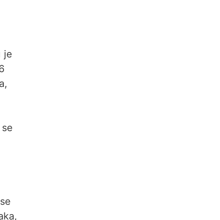
 je
6
a,
 se
 se
aka,