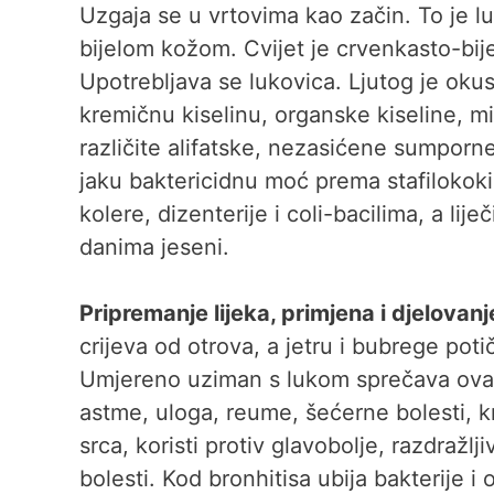
Uzgaja se u vrtovima kao začin. To je l
bijelom kožom. Cvijet je crvenkasto-bij
Upotrebljava se lukovica. Ljutog je okus
kremičnu kiselinu, organske kiseline, min
različite alifatske, nezasićene sumporne 
jaku baktericidnu moć prema stafilokoki
kolere, dizenterije i coli-bacilima, a lije
danima jeseni.
Pripremanje lijeka, primjena i djelovanj
crijeva od otrova, a jetru i bubrege poti
Umjereno uziman s lukom sprečava ovapnje
astme, uloga, reume, šećerne bolesti, kr
srca, koristi protiv glavobolje, razdražlj
bolesti. Kod bronhitisa ubija bakterije i 