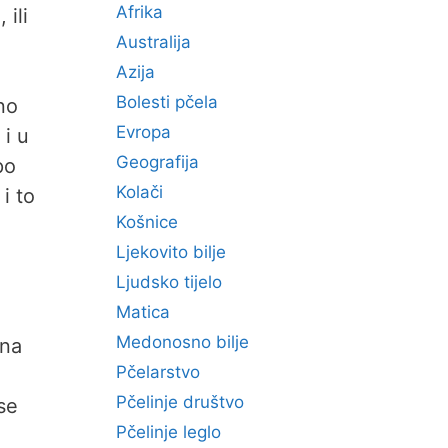
Afrika
 ili
Australija
Azija
Bolesti pčela
no
Evropa
 i u
Geografija
po
Kolači
i to
Košnice
Ljekovito bilje
Ljudsko tijelo
Matica
Medonosno bilje
vna
Pčelarstvo
Pčelinje društvo
 se
Pčelinje leglo