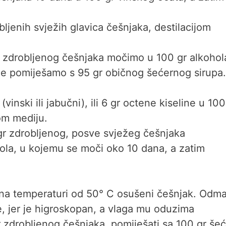
bljenih svježih glavica češnjaka, destilacijom
 zdrobljenog češnjaka močimo u 100 gr alkohol
pine pomiješamo s 95 gr običnog šećernog sirupa.
vinski ili jabučni), ili 6 gr octene kiseline u 100
lom mediju.
r zdrobljenog, posve svježeg češnjaka
hola, u kojemu se moči oko 10 dana, a zatim
 na temperaturi od 50° C osušeni češnjak. Odm
e, jer je higroskopan, a vlaga mu oduzima
r zdrobljenog češnjaka, pomiješati sa 100 gr še