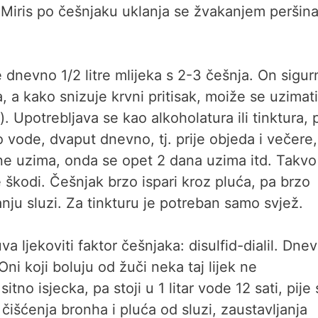
 Miris po češnjaku uklanja se žvakanjem peršina,
e dnevno 1/2 litre mlijeka s 2-3 češnja. On sigur
 a kako snizuje krvni pritisak, moiže se uzimati
 Upotrebljava se kao alkoholatura ili tinktura, 
o vode, dvaput dnevno, tj. prije objeda i večere, 
ne uzima, onda se opet 2 dana uzima itd. Takvo
 škodi. Češnjak brzo ispari kroz pluća, pa brzo
nju sluzi. Za tinkturu je potreban samo svjež.
a ljekoviti faktor češnjaka: disulfid-dialil. Dne
Oni koji boluju od žuči neka taj lijek ne
tno isjecka, pa stoji u 1 litar vode 12 sati, pije
 čišćenja bronha i pluća od sluzi, zaustavljanja