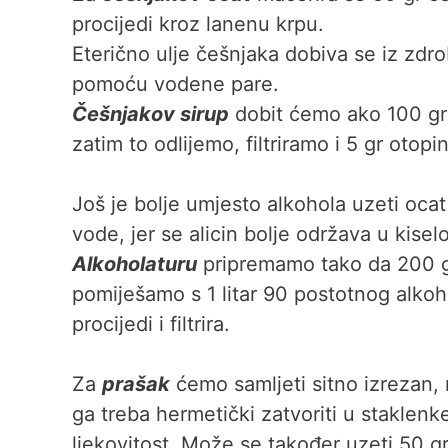
procijedi kroz lanenu krpu.
Eterično ulje češnjaka dobiva se iz zdro
pomoću vodene pare.
Češnjakov sirup
dobit ćemo ako 100 gr
zatim to odlijemo, filtriramo i 5 gr oto
Još je bolje umjesto alkohola uzeti ocat (
vode, jer se alicin bolje održava u kise
Alkoholaturu
pripremamo tako da 200 g
pomiješamo s 1 litar 90 postotnog alko
procijedi i filtrira.
Za
prašak
ćemo samljeti sitno izrezan,
ga treba hermetički zatvoriti u staklenk
ljekovitost. Može se također uzeti 50 g