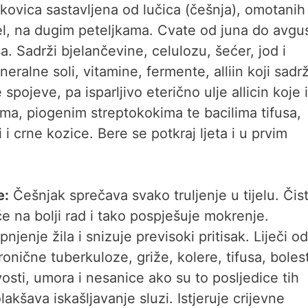
ukovica sastavljena od lučica (češnja), omotanih
el, na dugim peteljkama. Cvate od juna do avgu
a. Sadrži bjelančevine, celulozu, šećer, jod i
eralne soli, vitamine, fermente, alliin koji sadrž
spojeve, pa isparljivo eterično ulje allicin koje
ma, piogenim streptokokima te bacilima tifusa,
či i crne kozice. Bere se potkraj ljeta i u prvim
e:
Češnjak sprečava svako truljenje u tijelu. Čist
če na bolji rad i tako pospješuje mokrenje.
nje žila i snizuje previsoki pritisak. Liječi od
onične tuberkuloze, griže, kolere, tifusa, bolest
ivosti, umora i nesanice ako su to posljedice tih
olakšava iskašljavanje sluzi. Istjeruje crijevne