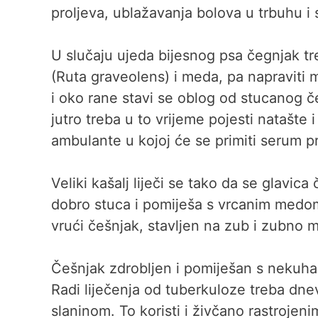
proljeva, ublažavanja bolova u trbuhu i 
U slučaju ujeda bijesnog psa čegnjak tre
(Ruta graveolens) i meda, pa napraviti m
i oko rane stavi se oblog od stucanog č
jutro treba u to vrijeme pojesti natašte
ambulante u kojoj će se primiti serum p
Veliki kašalj liječi se tako da se glavic
dobro stuca i pomiješa s vrcanim medom;
vrući češnjak, stavljen na zub i zubno 
Češnjak zdrobljen i pomiješan s nekuhani
Radi liječenja od tuberkuloze treba dne
slaninom. To koristi i živčano rastroje