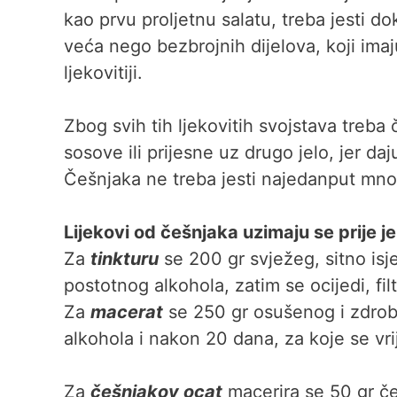
kao prvu proljetnu salatu, treba jesti do
veća nego bezbrojnih dijelova, koji imaj
ljekovitiji.
Zbog svih tih ljekovitih svojstava treba č
sosove ili prijesne uz drugo jelo, jer d
Češnjaka ne treba jesti najedanput mn
Lijekovi od češnjaka uzimaju se prije j
Za
tinkturu
se 200 gr svježeg, sitno is
postotnog alkohola, zatim se ocijedi, fil
Za
macerat
se 250 gr osušenog i zdrobl
alkohola i nakon 20 dana, za koje se vrije
Za
češnjakov ocat
macerira se 50 gr če