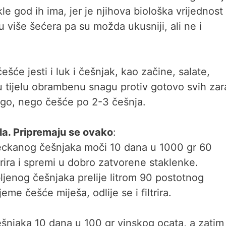
kle god ih ima, jer je njihova biološka vrijednost
u više šećera pa su možda ukusniji, ali ne i
ešće jesti i luk i češnjak, kao začine, salate,
aju tijelu obrambenu snagu protiv gotovo svih zar
ogo, nego češće po 2-3 češnja.
ela. Pripremaju se ovako
:
jeckanog češnjaka moči 10 dana u 1000 gr 60
trira i spremi u dobro zatvorene staklenke.
jenog češnjaka prelije litrom 90 postotnog
me češće miješa, odlije se i filtrira.
šnjaka 10 dana u 100 gr vinskog ocata, a zatim