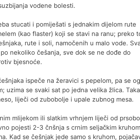
suzbijanja vodene bolesti.
ba stucati i pomiješati s jednakim dijelom rute
elem (kao flaster) koji se stavi na ranu; preko 
ešnjaka, rute i soli, namočenih u malo vode. Sv
 i po nekoliko češanja, sve dok se ne dođe do
rotiv bjesnoće.
a češnjaka ispeče na žeravici s pepelom, pa se og
 uzima se svaki sat po jedna velika žlica. Tak
meso, liječi od zubobolje i upale zubnog mesa.
m mlijekom ili slatkim vrhnjem liječi od prsobol
vno pojesti 2-3 čnšnja s crnim seljačkim kruhom
nima. Kad se češnjak jede samo s kruhom, pojača