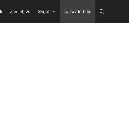
ti
Zanimljivo
Svijet
Ljekovito bilje