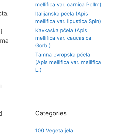
mellifica var. carnica Pollm)
sta.
Italijanska pčela (Apis
mellifica var. ligustica Spin)
Kavkaska pčela (Apis
i
mellifica var. caucasica
 ima
Gorb.)
Tamna evropska pčela
(Apis mellifica var. mellifica
L.)
i
Categories
i
100 Vegeta jela