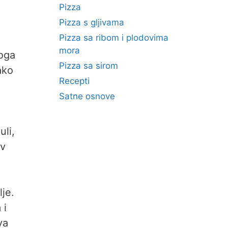
Pizza
Pizza s gljivama
Pizza sa ribom i plodovima
mora
toga
Pizza sa sirom
ako
Recepti
Satne osnove
uli,
av
je.
 i
va