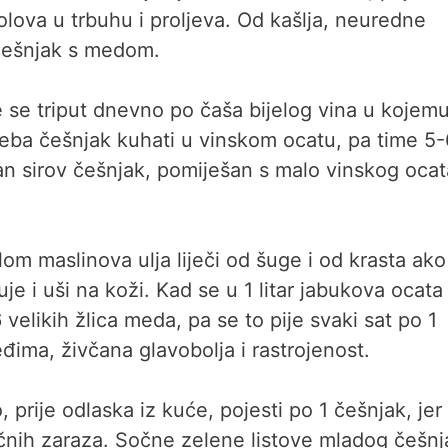
olova u trbuhu i proljeva. Od kašlja, neuredne
i češnjak s medom.
se triput dnevno po čaša bijelog vina u kojemu
treba češnjak kuhati u vinskom ocatu, pa time 5-
ucan sirov češnjak, pomiješan s malo vinskog ocat
om maslinova ulja liječi od šuge i od krasta ako
e i uši na koži. Kad se u 1 litar jabukova ocata
velikih žlica meda, pa se to pije svaki sat po 1
leđima, živčana glavobolja i rastrojenost.
 prije odlaska iz kuće, pojesti po 1 češnjak, jer
ličnih zaraza. Sočne zelene listove mladog češnj