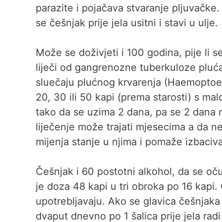
parazite i pojačava stvaranje pljuvačke.
se češnjak prije jela usitni i stavi u ulje.
Može se doživjeti i 100 godina, pije li s
liječi od gangrenozne tuberkuloze pluća,
sluečaju plućnog krvarenja (Haemoptoe).
20, 30 ili 50 kapi (prema starosti) s mal
tako da se uzima 2 dana, pa se 2 dana 
liječenje može trajati mjesecima a da ne
mijenja stanje u njima i pomaže izbaciva
Češnjak i 60 postotni alkohol, da se očuv
je doza 48 kapi u tri obroka po 16 kapi. 
upotrebljavaju. Ako se glavica češnjaka si
dvaput dnevno po 1 šalica prije jela radi