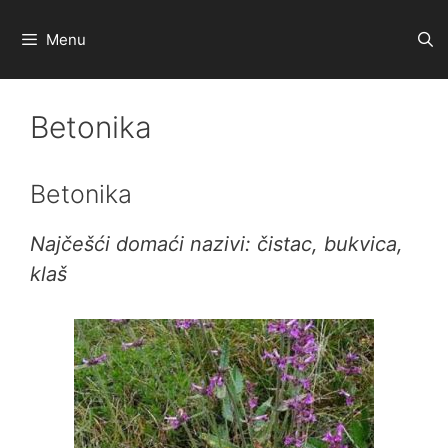
Preskoči
na
Menu
sadržaj
Betonika
Betonika
Najčešći domaći nazivi: čistac, bukvica,
klaš