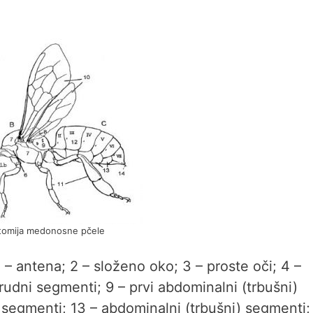
tomija medonosne pčele
1 – antena; 2 – složeno oko; 3 – proste oči; 4 –
– grudni segmenti; 9 – prvi abdominalni (trbušni)
i segmenti; 13 – abdominalni (trbušni) segmenti;