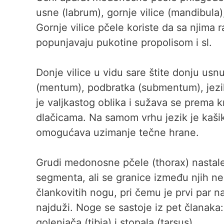
usne (labrum), gornje vilice (mandibula),
Gornje vilice pčele koriste da sa njima 
popunjavaju pukotine propolisom i sl.
Donje vilice u vidu sare štite donju usn
(mentum), podbratka (submentum), jezik
je valjkastog oblika i sužava se prema kr
dlačicama. Na samom vrhu jezik je kaši
omogućava uzimanje tečne hrane.
Grudi medonosne pčele (thorax) nastale
segmenta, ali se granice između njih ne
člankovitih nogu, pri čemu je prvi par na
najduži. Noge se sastoje iz pet članaka: 
golenjača (tibia) i stopala (tarsus).