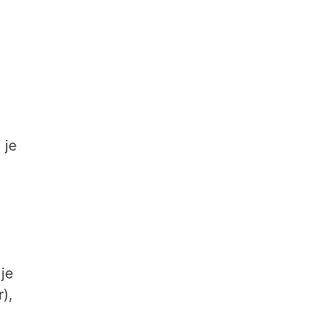
 je
 je
),