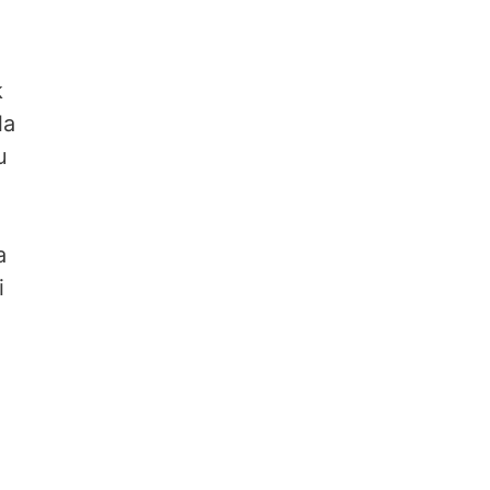
k
la
u
a
i