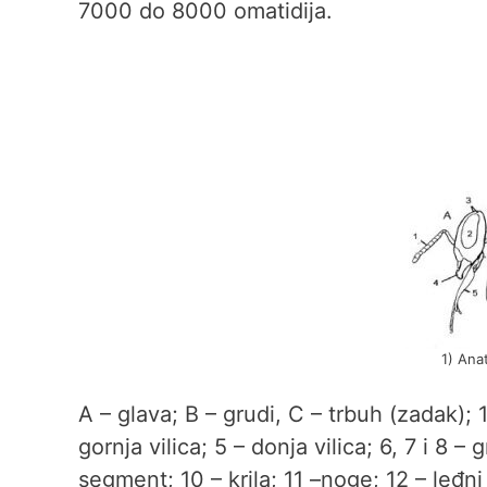
7000 do 8000 omatidija.
1) Ana
A – glava; B – grudi, C – trbuh (zadak); 
gornja vilica; 5 – donja vilica; 6, 7 i 8 
segment; 10 – krila; 11 –noge; 12 – leđn