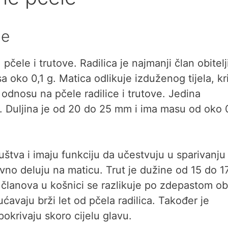
le
čele i trutove. Radilica je najmanji član obitelj
sa oko 0,1 g. Matica odlikuje izduženog tijela, kr
 odnosu na pčele radilice i trutove. Jedina
. Duljina je od 20 do 25 mm i ima masu od oko 
uštva i imaju funkciju da učestvuju u sparivanju
ivno deluju na maticu. Trut je dužine od 15 do 1
članova u košnici se razlikuje po zdepastom ob
avaju brži let od pčela radilica. Također je
pokrivaju skoro cijelu glavu.