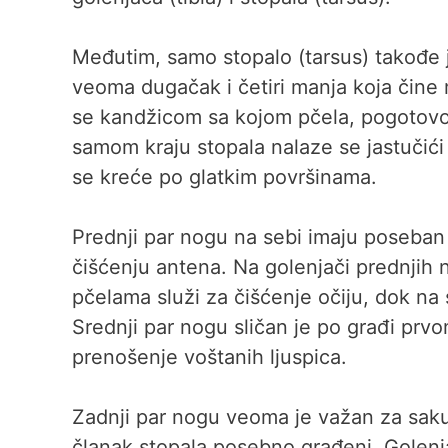
Međutim, samo stopalo (tarsus) takođe j
veoma dugačak i četiri manja koja čine 
se kandžicom sa kojom pčela, pogotovo 
samom kraju stopala nalaze se jastučić
se kreće po glatkim površinama.
Prednji par nogu na sebi imaju poseban
čišćenju antena. Na golenjači prednjih n
pčelama služi za čišćenje očiju, dok na 
Srednji par nogu sličan je po građi prvom
prenošenje voštanih ljuspica.
Zadnji par nogu veoma je važan za sakup
članak stopala posebno građeni. Golenja