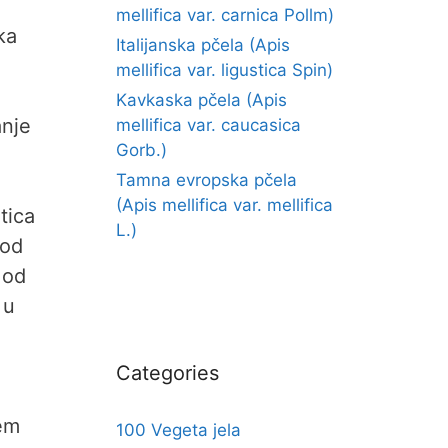
mellifica var. carnica Pollm)
ka
Italijanska pčela (Apis
mellifica var. ligustica Spin)
a
Kavkaska pčela (Apis
anje
mellifica var. caucasica
Gorb.)
Tamna evropska pčela
(Apis mellifica var. mellifica
tica
L.)
kod
 od
 u
Categories
tem
100 Vegeta jela