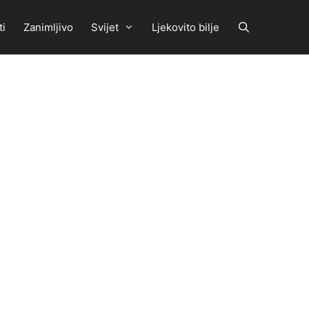
ti
Zanimljivo
Svijet
Ljekovito bilje