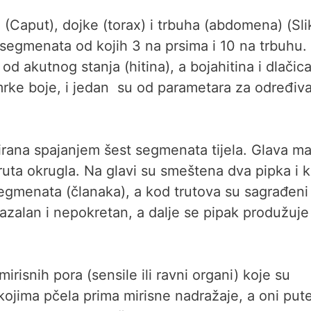
va (Caput), dojke (torax) i trbuha (abdomena) (Sli
13 segmenata od kojih 3 na prsima i 10 na trbuhu.
od akutnog stanja (hitina), a bojahitina i dlačic
rke boje, i jedan su od parametara za određiv
rana spajanjem šest segmenata tijela. Glava ma
 truta okrugla. Na glavi su smeštena dva pipka i 
 segmenata (članaka), a kod trutova su sagrađeni
azalan i nepokretan, a dalje se pipak produžuje
isnih pora (sensile ili ravni organi) koje su
ojima pčela prima mirisne nadražaje, a oni pu