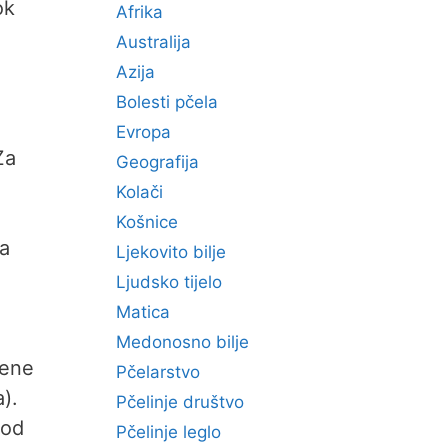
ok
Afrika
Australija
Azija
Bolesti pčela
Evropa
Za
Geografija
Kolači
Košnice
na
Ljekovito bilje
Ljudsko tijelo
Matica
Medonosno bilje
žene
Pčelarstvo
).
Pčelinje društvo
 od
Pčelinje leglo