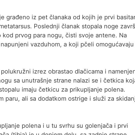
e građeno iz pet članaka od kojih je prvi basita
metatarsus. Poslednji članak stopala noge zavr
kod prvog para nogu, čisti svoje antene. Na
i napunjeni vazduhom, a koji pčeli omogućavaju
 polukružni izrez obrastao dlačicama i namenje
ogu sa unutrašnje strane nalazi se i četkica koj
stopalu imaju četkicu za prikupljanje polena.
 paru, ali sa dodatkom ostrige i služi za skidanj
ljanje polena i u tu svrhu su golenjača i prvi
ča (tibia) je u donjem delu, sa zadnje strane,