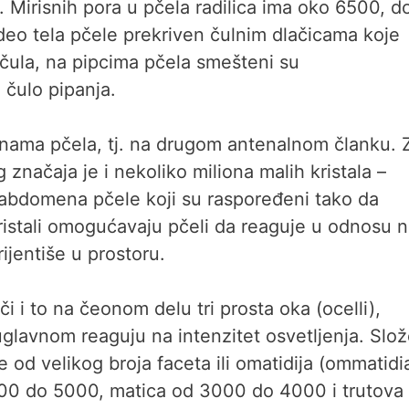
. Mirisnih pora u pčela radilica ima oko 6500, d
 deo tela pčele prekriven čulnim dlačicama koje
 čula, na pipcima pčela smešteni su
 čulo pipanja.
nama pčela, tj. na drugom antenalnom članku. 
značaja je i nekoliko miliona malih kristala –
abdomena pčele koji su raspoređeni tako da
ristali omogućavaju pčeli da reaguje u odnosu 
ijentiše u prostoru.
 i to na čeonom delu tri prosta oka (ocelli),
glavnom reaguju na intenzitet osvetljenja. Slo
e od velikog broja faceta ili omatidija (ommatidia
000 do 5000, matica od 3000 do 4000 i trutova