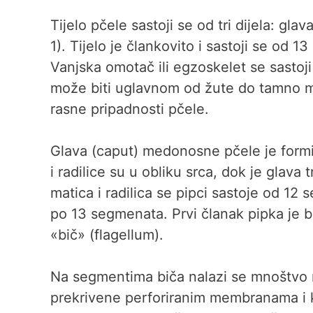
Tijelo pčele sastoji se od tri dijela: gla
1). Tijelo je člankovito i sastoji se od 
Vanjska omotač ili egzoskelet se sastoji 
može biti uglavnom od žute do tamno m
rasne pripadnosti pčele.
Glava (caput) medonosne pčele je formi
i radilice su u obliku srca, dok je glava
matica i radilica se pipci sastoje od 12
po 13 segmenata. Prvi članak pipka je b
«bič» (flagellum).
Na segmentima biča nalazi se mnoštvo mir
prekrivene perforiranim membranama i k