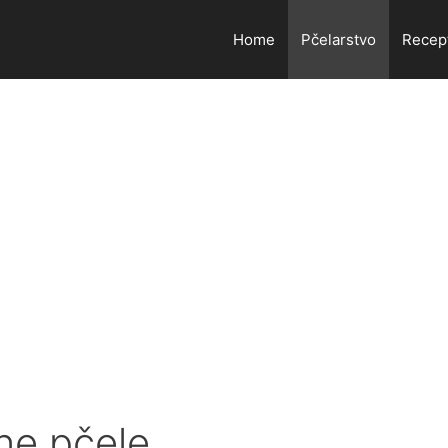
Home
Pčelarstvo
Recep
ne pčele