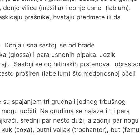
 donje vilice (maxilla) i donje usne (labium).
raskidaju prašnike, hvataju predmete ili da
u. Donja usna sastoji se od brade
a (glossa) i para usnenih pipaka. Jezik
aju. Sastoji se od hitinskih prstenova i obrastao
kasto proširen (labellum) što medonosnoj pčeli
 su spajanjem tri grudna i jednog trbušnog
 mogu uočiti. Na grudima se nalaze i tri para
jkraći, srednji par nešto duži, a zadnji par nogu
kuk (coxa), butni valjak (trochanter), but (femur