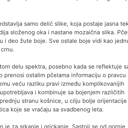
edstavlja samo delić slike, koja postaje jasna te
idija složenog oka i nastane mozaična slika. Pče
avu i deo žute boje. Sve ostale boje vidi kao jedn
 crnu.
astom delu spektra, posebno kada se reflektuje s
vo prenosi ostalim pčelama informaciju o pravcu 
i čemu veću razliku pravi između komplikovanijih
upotrebljava i kombinuje sa bojenjem različitih
prednju stranu košnice, u cilju bolje orijentacije
ica koje se vraćaju sa svadbenog leta.
je za srkanje i grickanje. Sastoji se od gornje