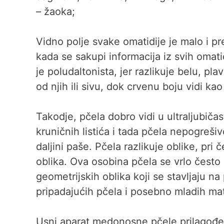
– žaoka;
Vidno polje svake omatidije je malo i pr
kada se sakupi informacija iz svih omat
je poludaltonista, jer razlikuje belu, pl
od njih ili sivu, dok crvenu boju vidi kao
Takodje, pčela dobro vidi u ultraljubič
kruničnih listića i tada pčela nepogreši
daljini paše. Pčela razlikuje oblike, pr
oblika. Ova osobina pčela se vrlo često 
geometrijskih oblika koji se stavljaju na 
pripadajućih pčela i posebno mladih mat
Usni aparat medonosne pčele prilagođen 