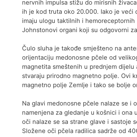
nervnih impulsa stižu do mirisnih živaca
ih je kod truta oko 20.000. Iako je veći
imaju ulogu taktilnih i hemoreceptornih
Johnstonovi organi koji su odgovorni za
Čulo sluha je takođe smješteno na ante
orijentaciju medonosne pčele od velikog 
magnetita smeštenih u prednjem dijelu 
stvaraju prirodno magnetno polje. Ovi k
magnetno polje Zemlje i tako se bolje or
Na glavi medonosne pčele nalaze se i oči
namenjena za gledanje u košnici i ona u
oči nalaze se sa strane glave i sastoje s
Složene oči pčela radilica sadrže od 4