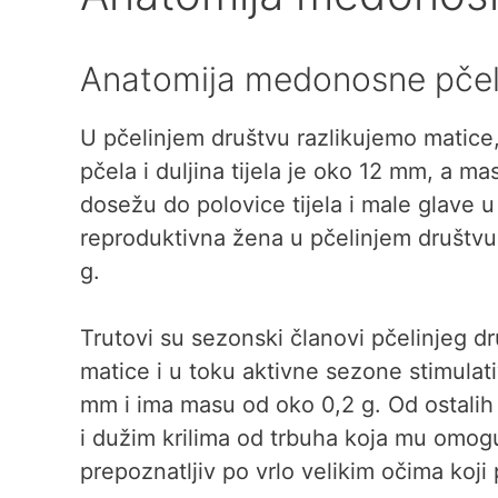
Anatomija medonosne pče
U pčelinjem društvu razlikujemo matice, p
pčela i duljina tijela je oko 12 mm, a ma
dosežu do polovice tijela i male glave u
reproduktivna žena u pčelinjem društvu
g.
Trutovi su sezonski članovi pčelinjeg dr
matice i u toku aktivne sezone stimulat
mm i ima masu od oko 0,2 g. Od ostalih 
i dužim krilima od trbuha koja mu omoguć
prepoznatljiv po vrlo velikim očima koji 