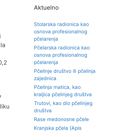
Aktuelno
Stolarska radionica kao
osnova profesionalnog
i
pčelarenja
ila
Pčelarska radionica kao
osnova profesionalnog
0,2
pčelarenja
Pčelinje društvo ili pčelinja
zajednica
Pčelinja matica, kao
kraljica pčelinjeg društva
7
Trutovi, kao dio pčelinjeg
liku
društva
Rase medonosne pčele
Kranjska pčela (Apis