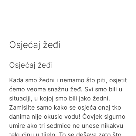
Osjećaj žeđi
Osjećaj žeđi
Kada smo žedni i nemamo što piti, osjetit
ćemo veoma snažnu žeđ. Svi smo bili u
situaciji, u kojoj smo bili jako žedni.
Zamislite samo kako se osjeća onaj tko
danima nije okusio vodu! Čovjek sigurno
umire ako tri sedmice ne unese nikakvu
tekućinu u tijelo. To se dešava zato što