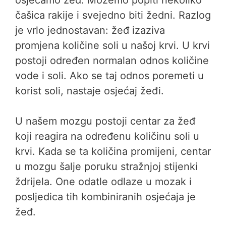
osjećamo žeđ. Možemo popiti nekoliko
čašica rakije i svejedno biti žedni. Razlog
je vrlo jednostavan: žeđ izaziva
promjena količine soli u našoj krvi. U krvi
postoji određen normalan odnos količine
vode i soli. Ako se taj odnos poremeti u
korist soli, nastaje osjećaj žeđi.
U našem mozgu postoji centar za žeđ
koji reagira na određenu količinu soli u
krvi. Kada se ta količina promijeni, centar
u mozgu šalje poruku stražnjoj stijenki
ždrijela. One odatle odlaze u mozak i
posljedica tih kombiniranih osjećaja je
žeđ.