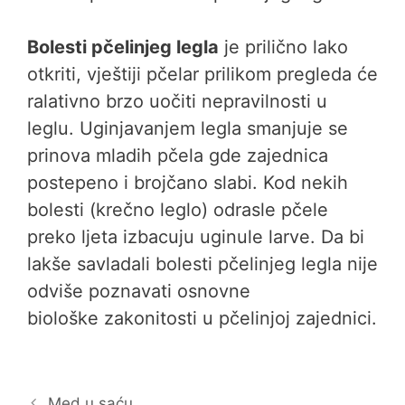
Bolesti pčelinjeg legla
je prilično lako
otkriti, vještiji pčelar prilikom pregleda će
ralativno brzo uočiti nepravilnosti u
leglu. Uginjavanjem legla smanjuje se
prinova mladih pčela gde zajednica
postepeno i brojčano slabi. Kod nekih
bolesti (krečno leglo) odrasle pčele
preko ljeta izbacuju uginule larve. Da bi
lakše savladali bolesti pčelinjeg legla nije
odviše poznavati osnovne
biološke zakonitosti u pčelinjoj zajednici.
Med u saću