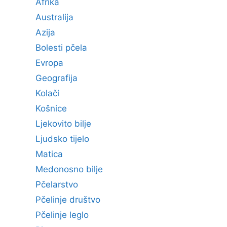
Afrika
Australija
Azija
Bolesti pčela
Evropa
Geografija
Kolači
Košnice
Ljekovito bilje
Ljudsko tijelo
Matica
Medonosno bilje
Pčelarstvo
Pčelinje društvo
Pčelinje leglo